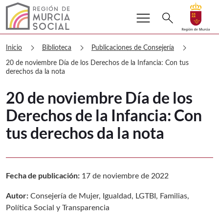
menu
Buscar
search
Volver a
Ir a
Murcia Social 20 de noviembre Día de 
chevron_right
chevron_right
chevron_right
Inicio
Biblioteca
Publicaciones de Consejería
20 de noviembre Día de los Derechos de la Infancia: Con tus
derechos da la nota
20 de noviembre Día de los
Derechos de la Infancia: Con
tus derechos da la nota
Fecha de publicación:
17 de noviembre de 2022
Autor:
Consejería de Mujer, Igualdad, LGTBI, Familias,
Política Social y Transparencia