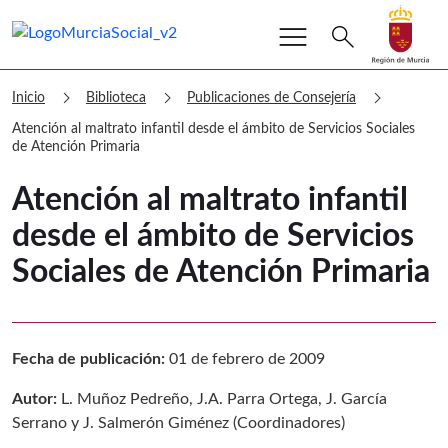
menu
Buscar
search
Volver a
Ir a
Murcia Social Atención al maltrato inf
chevron_right
chevron_right
chevron_right
Inicio
Biblioteca
Publicaciones de Consejería
Atención al maltrato infantil desde el ámbito de Servicios Sociales
de Atención Primaria
Atención al maltrato infantil
desde el ámbito de Servicios
Sociales de Atención Primaria
Fecha de publicación:
01 de febrero de 2009
Autor:
L. Muñoz Pedreño, J.A. Parra Ortega, J. García
Serrano y J. Salmerón Giménez (Coordinadores)