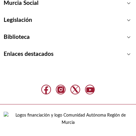
keyboard_arrow_down
Murcia Social
keyboard_arrow_down
Legislación
keyboard_arrow_down
Biblioteca
keyboard_arrow_down
Enlaces destacados