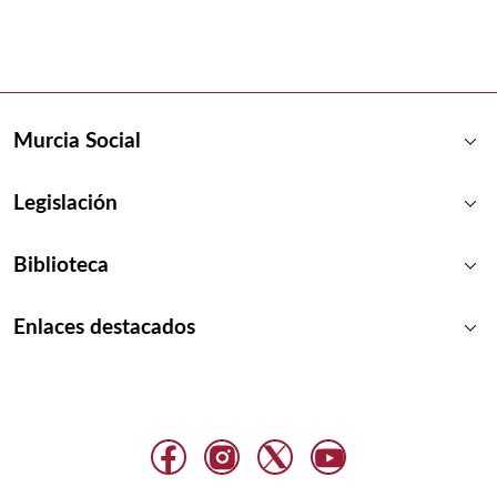
keyboard_arrow_down
Murcia Social
keyboard_arrow_down
Legislación
keyboard_arrow_down
Biblioteca
keyboard_arrow_down
Enlaces destacados