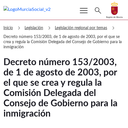
menu
Buscar
search
Volver a
Ir a
Murcia Social Decreto número 153/200
chevron_right
chevron_right
chevron_right
Inicio
Legislación
Legislación regional por temas
Decreto número 153/2003, de 1 de agosto de 2003, por el que se
crea y regula la Comisión Delegada del Consejo de Gobierno para la
inmigración
Decreto número 153/2003,
de 1 de agosto de 2003, por
el que se crea y regula la
Comisión Delegada del
Consejo de Gobierno para la
inmigración