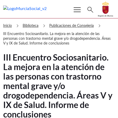
menu
Buscar
search
Volver a
Ir a
Murcia Social III Encuentro Sociosani
chevron_right
chevron_right
chevron_right
Inicio
Biblioteca
Publicaciones de Consejería
III Encuentro Sociosanitario. La mejora en la atención de las
personas con trastorno mental grave y/o drogodependencia. Áreas
V y IX de Salud. Informe de conclusiones
III Encuentro Sociosanitario.
La mejora en la atención de
las personas con trastorno
mental grave y/o
drogodependencia. Áreas V y
IX de Salud. Informe de
conclusiones