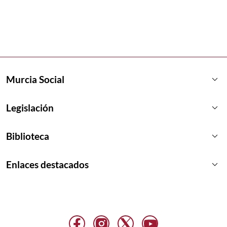
keyboard_arrow_down
Murcia Social
keyboard_arrow_down
Legislación
keyboard_arrow_down
Biblioteca
keyboard_arrow_down
Enlaces destacados