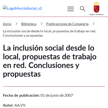
Buscar
menu
Volver a
Ir a
search
Murcia Social La inclusión social desd
chevron_right
chevron_right
chevron_right
Inicio
Biblioteca
Publicaciones de Consejería
La inclusión social desde lo local, propuestas de trabajo en red.
Conclusiones y propuestas
La inclusión social desde lo
local, propuestas de trabajo
en red. Conclusiones y
propuestas
01 de junio de 2007
Fecha de publicación:
AA.VV
Autor: