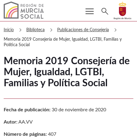
menu
Buscar
search
Volver a
Ir a
Murcia Social Memoria 2019 Consejería
chevron_right
chevron_right
chevron_right
Inicio
Biblioteca
Publicaciones de Consejería
Memoria 2019 Consejería de Mujer, Igualdad, LGTBI, Familias y
Política Social
Memoria 2019 Consejería de
Mujer, Igualdad, LGTBI,
Familias y Política Social
Fecha de publicación:
30 de noviembre de 2020
Autor:
AA.VV
Número de páginas:
407