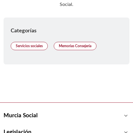
Categorías
Servicios sociales
Memorias Consejería
keyboard_arrow_down
Murcia Social
keyboard_arrow_down
Legislación