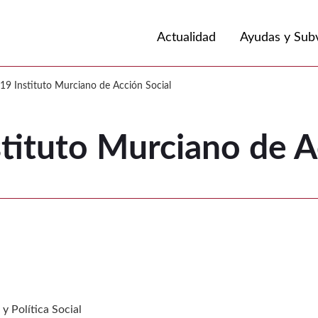
Volver a
Ir a
Actualidad
Ayudas y Sub
ituto Murciano de Acción Social
9 Instituto Murciano de Acción Social
ituto Murciano de Ac
y Política Social