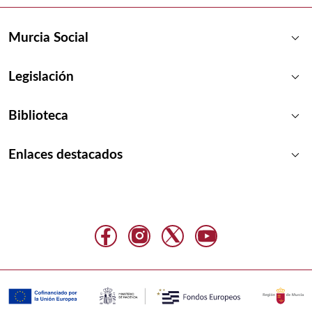
keyboard_arrow_down
Murcia Social
keyboard_arrow_down
Legislación
keyboard_arrow_down
Biblioteca
keyboard_arrow_down
Enlaces destacados