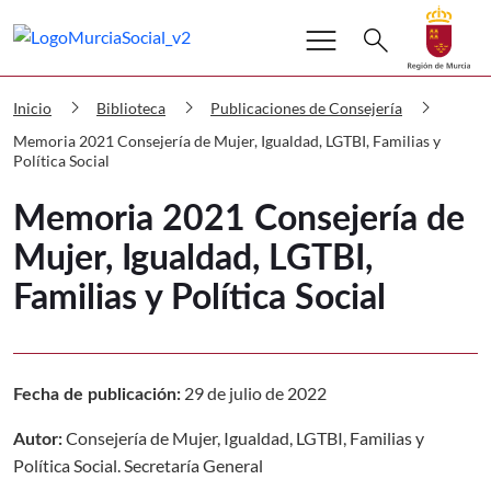
Buscar
menu
Volver a
Ir a
search
Murcia Social Memoria 2021 Consejería
chevron_right
chevron_right
chevron_right
Inicio
Biblioteca
Publicaciones de Consejería
Memoria 2021 Consejería de Mujer, Igualdad, LGTBI, Familias y
Política Social
Memoria 2021 Consejería de
Mujer, Igualdad, LGTBI,
Familias y Política Social
29 de julio de 2022
Fecha de publicación:
Consejería de Mujer, Igualdad, LGTBI, Familias y
Autor:
Política Social. Secretaría General