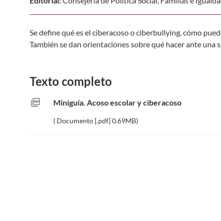
Editorial:
Consejería de Política Social, Familias e Iguald
Se define qué es el ciberacoso o ciberbullying, cómo pued
También se dan orientaciones sobre qué hacer ante una si
Texto completo
picture_as_pdf
Miniguía. Acoso escolar y ciberacoso
( Documento [.pdf] 0.69MB)