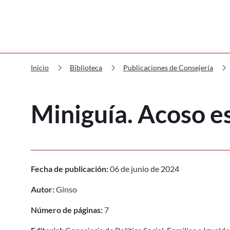
chevron_right
chevron_right
chevron_righ
Inicio
Biblioteca
Publicaciones de Consejería
Miniguía. Acoso e
Fecha de publicación:
06 de junio de 2024
Autor:
Ginso
Número de páginas:
7