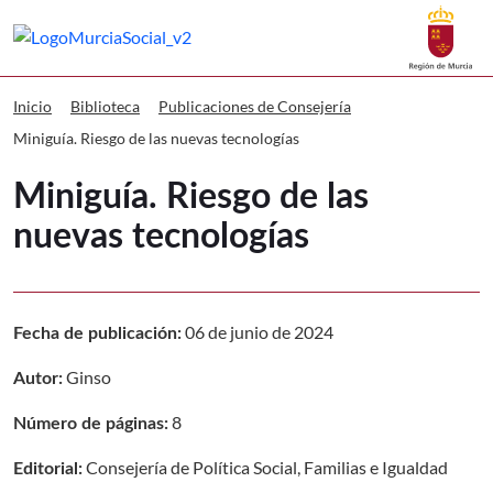
Buscar
Murcia Social Miniguía. Riesgo de las
Volver a
Ir a
Inicio
Biblioteca
Publicaciones de Consejería
Miniguía. Riesgo de las nuevas tecnologías
Miniguía. Riesgo de las
nuevas tecnologías
06 de junio de 2024
Fecha de publicación:
Ginso
Autor:
8
Número de páginas:
Consejería de Política Social, Familias e Igualdad
Editorial: