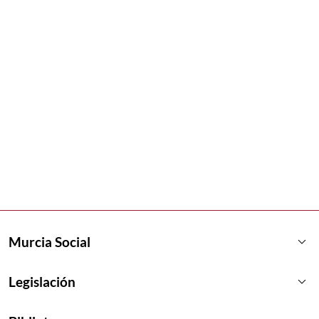
keyboard_arrow_down
Murcia Social
keyboard_arrow_down
Legislación