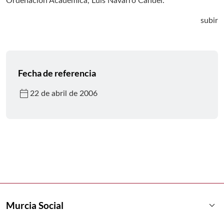
Ordenación Académica, Luis Navarro Candel.
subir
Fecha de referencia
calendar_today
22 de abril de 2006
keyboard_arrow_down
Murcia Social