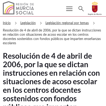
menu
Buscar
search
Volver a
Ir a
Murcia Social Resolución de 4 de abri
chevron_right
chevron_right
chevron_right
Inicio
Legislación
Legislación regional por temas
Resolución de 4 de abril de 2006, por la que se dictan instrucciones
en relación con situaciones de acoso escolar en los centros
docentes sostenidos con fondos públicos que imparten enseñanzas
escolares
Resolución de 4 de abril de
2006, por la que se dictan
instrucciones en relación con
situaciones de acoso escolar
en los centros docentes
sostenidos con fondos