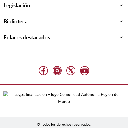
keyboard_arrow_down
Legislación
keyboard_arrow_down
Biblioteca
keyboard_arrow_down
Enlaces destacados
© Todos los derechos reservados.