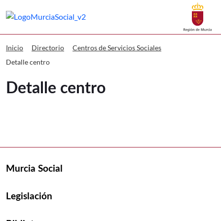
Buscar
Murcia Social Detalle centro
Volver a
Ir a
Inicio
Directorio
Centros de Servicios Sociales
Detalle centro
Detalle centro
Murcia Social
Legislación