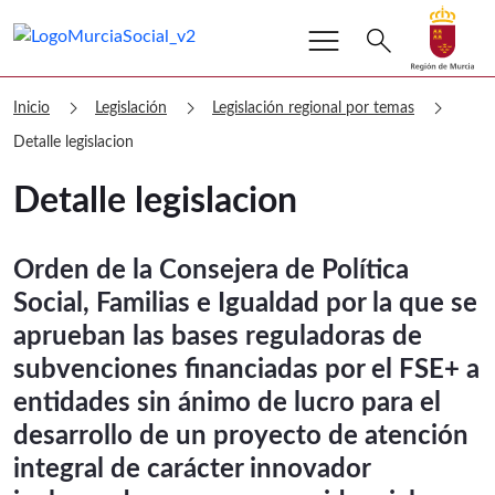
menu
Buscar
search
Volver a
Ir a
Murcia Social Detalle legislacion
chevron_right
chevron_right
chevron_right
Inicio
Legislación
Legislación regional por temas
Detalle legislacion
Detalle legislacion
Orden de la Consejera de Política
Social, Familias e Igualdad por la que se
aprueban las bases reguladoras de
subvenciones financiadas por el FSE+ a
entidades sin ánimo de lucro para el
desarrollo de un proyecto de atención
integral de carácter innovador