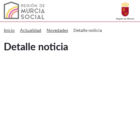
Buscar
Murcia Social Detalle noticia
Volver a
Ir a
Detalle noticia
Inicio
Actualidad
Novedades
Detalle noticia