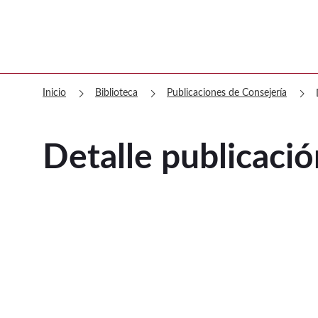
chevron_right
chevron_right
chevron_right
Inicio
Biblioteca
Publicaciones de Consejería
Detalle publicació