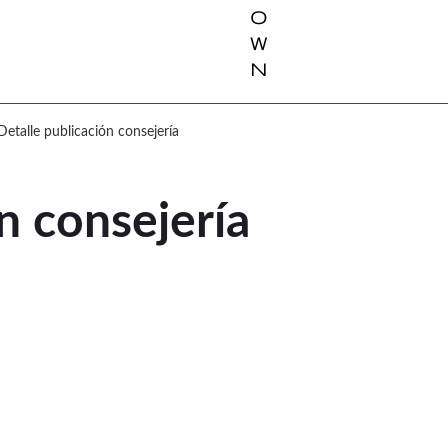
o
w
n
Detalle publicación consejería
n consejería