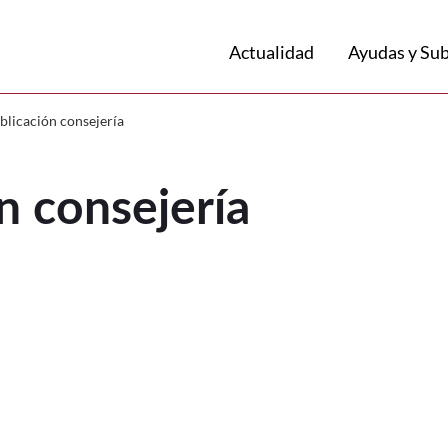
Volver a
Ir a
Actualidad
Ayudas y Su
 consejería
blicación consejería
n consejería