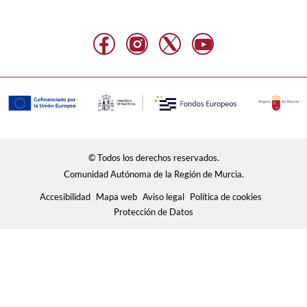
© Todos los derechos reservados.
Comunidad Autónoma de la Región de Murcia.
Accesibilidad
Mapa web
Aviso legal
Política de cookies
Protección de Datos
Usamos cookies para mostrar contenidos personalizados,
analizar tendencias, administrar el sitio, llevar un
seguimiento de los movimientos de los usuarios en el sitio
y recopilar información demográfica sobre nuestra base