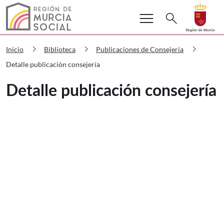
Buscar
menu
Volver a
Ir a
search
Murcia Social Detalle publicación con
chevron_right
chevron_right
chevron_right
Inicio
Biblioteca
Publicaciones de Consejería
Detalle publicación consejería
Detalle publicación consejería