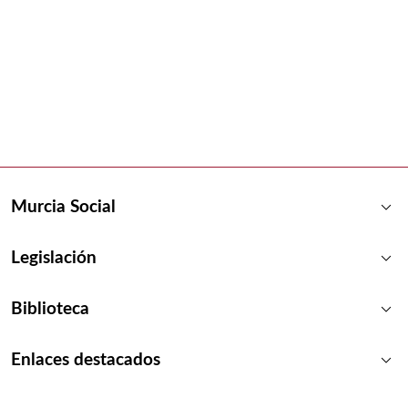
keyboard_arrow_down
Murcia Social
keyboard_arrow_down
Legislación
keyboard_arrow_down
Biblioteca
keyboard_arrow_down
Enlaces destacados