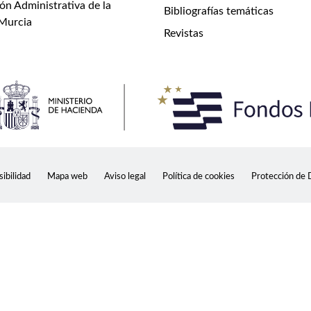
ón Administrativa de la
Bibliografías temáticas
 Murcia
Revistas
ibilidad
Mapa web
Aviso legal
Política de cookies
Protección de 
alizar tendencias, administrar el sitio, llevar un seguimiento de
 su conjunto. Acepte todas las cookies para disfrutar de la mej
acidad
Co