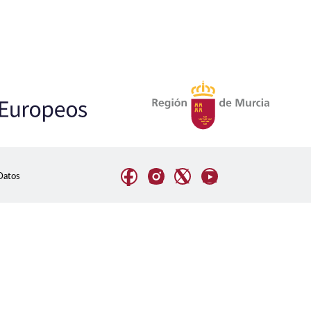
Datos
 los movimientos de los usuarios en el sitio y recopilar
or experiencia posible en nuestro sitio web, o bien
nfiguración
Rechazar todas
Aceptar todo