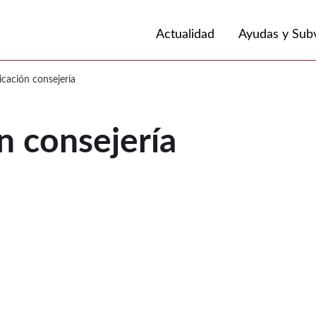
Volver a
Ir a
Actualidad
Ayudas y Sub
 consejería
icación consejería
n consejería