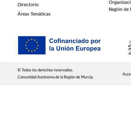
Organizaci
Directorio
Región de
Áreas Temáticas
© Todos los derechos reservados.
Acces
Comunidad Autónoma de la Región de Murcia.
Usamos cookies para mostrar contenidos personalizados, an
información demográfica sobre nuestra base de usuarios en
administre sus preferencias.
Consulte la Política de priv