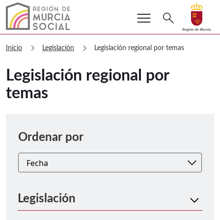
menu
Buscar
search
Volver a
Ir a
Murcia Social Legislación regional po
chevron_right
chevron_right
Inicio
Legislación
Legislación regional por temas
Legislación regional por
temas
Ordenar
Ordenar por
Legislación