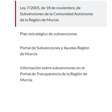
Ley 7/2005, de 18 de noviembre, de
Subvenciones de la Comunidad Autónoma
de la Región de Murcia
Plan estratégico de subvenciones
Ir a Plan estratégico de subvenciones
Portal de Subvenciones y Ayudas Región
Ir a Portal de Subvenciones y Ayudas Región de Murci
de Murcia
Información sobre subvenciones en el
Portal de Transparencia de la Región de
Ir a Información sobre subvenciones en el Portal de T
Murcia