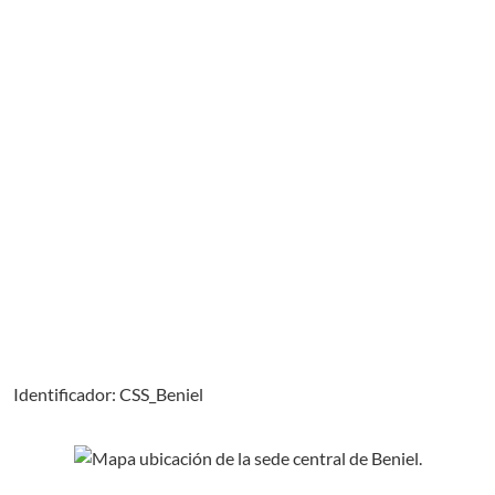
Ubicación: Sede de Beniel, Centro Social “Villa de Beniel”. Plaz
Identificador: CSS_Beniel