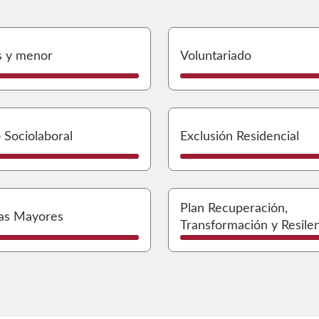
rvicios Sociales
Ir a Familias 
s y menor
Voluntariado
pacio Sanitario
Ir a Espacio S
 Sociolaboral
Exclusión Residencial
ersonas con discapacidad
Ir a Personas
Plan Recuperación,
as Mayores
Transformación y Resile