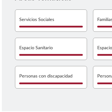
Ir a Se
Servicios Sociales
Familia
Ir a Es
Espacio Sanitario
Espacio
Ir a P
Personas con discapacidad
Person