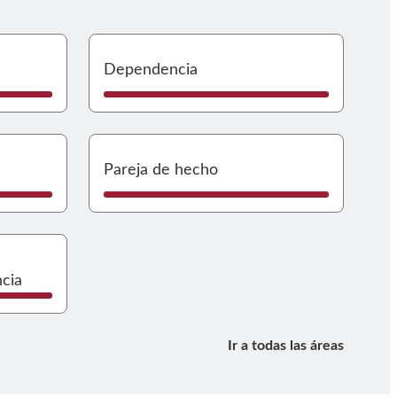
y menor
Ir a Voluntariado
Ir a
Dependencia
ociolaboral
Ir a Exclusión Residenc
Ir a
Pareja de hecho
 Mayores
Ir a Plan Recuperación
ncia
Ir a todas las áreas