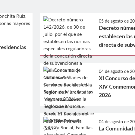
05 de agosto de 2
Decreto número
establecen las
directa de sub
residencias
Mancomunidades
Murcia para mej
Servicios Soci
04 de agosto de 2
XI Concurso de 
de la Ley 3/202
XIV Conmemora
Región de Mur
2026
04 de agosto de 2
La Comunidad fa