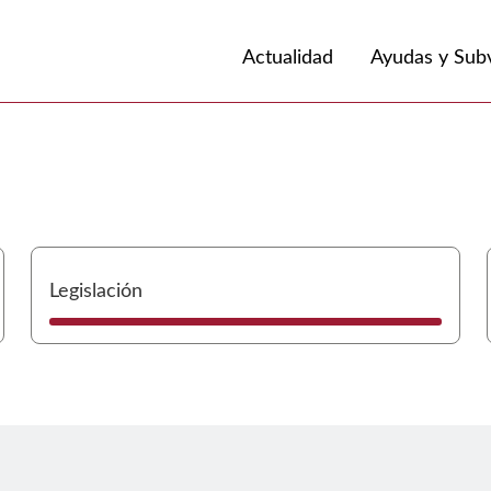
Volver a
Ir a
Actualidad
Ayudas y Sub
Ir a Directorio
Ir
Legislación