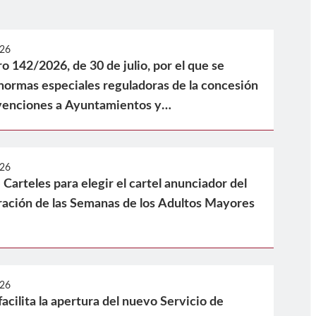
026
 142/2026, de 30 de julio, por el que se
 normas especiales reguladoras de la concesión
venciones a Ayuntamientos y
 de Servicios Sociales de la Región de
orar las ratios de profesionales de los
ales de Atención Primaria (SSAP) en aplicación
026
Carteles para elegir el cartel anunciador del
1, de 29 de julio, de Servicios Sociales de la
ción de las Semanas de los Adultos Mayores
cia
026
cilita la apertura del nuevo Servicio de