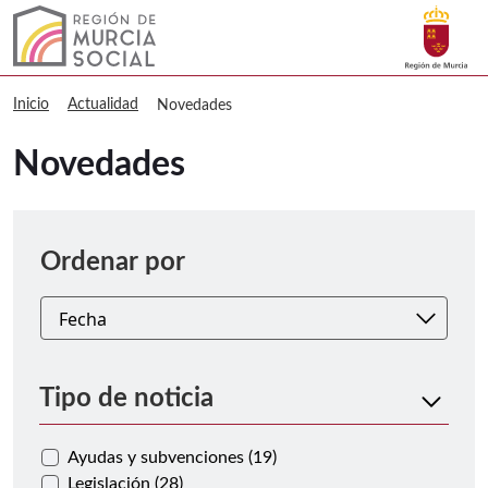
Buscar
Murcia Social Novedades
Volver a
Ir a
Inicio
Actualidad
Novedades
Novedades
Ordenar
Ordenar por
Tipo de noticia
Ayudas y subvenciones (19)
Legislación (28)