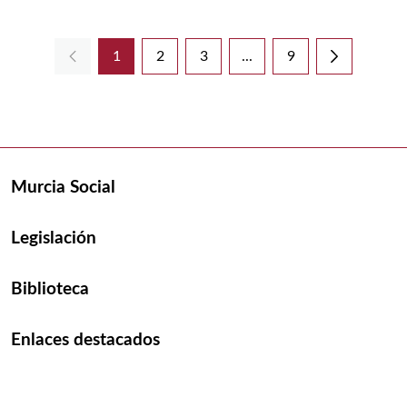
1
2
3
...
9
Página
Página
Página
Páginas intermedias Use 
Página
Murcia Social
Legislación
Biblioteca
Enlaces destacados