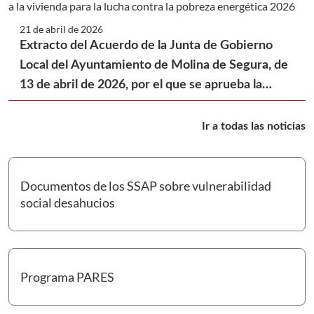
21 de abril de 2026
Extracto del Acuerdo de la Junta de Gobierno
Local del Ayuntamiento de Molina de Segura, de
13 de abril de 2026, por el que se aprueba la
convocatoria de subvenciones en materia de
ayuda a la vivienda para la lucha contra la
Ir a todas las noticias
pobreza energética 2026
Documentos de los SSAP sobre vulnerabilidad
Ir a Documentos de los SSAP sobre vulnerabilidad social des
social desahucios
Programa PARES
Ir a Programa PARES