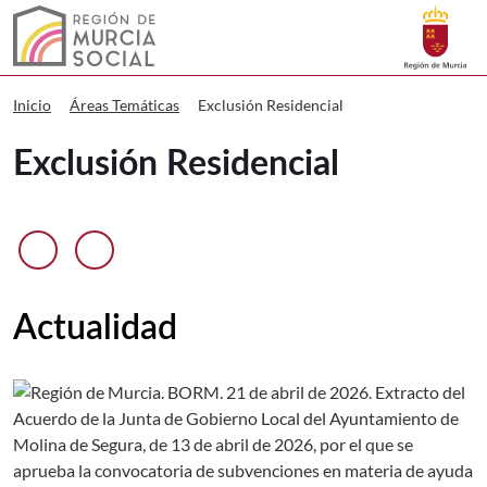
Buscar
Murcia Social Exclusión Residencial
Volver a
Ir a
Exclusión Residencial
Inicio
Áreas Temáticas
Exclusión Residencial
Anterior diapositiva
Siguiente diapositiva
Actualidad