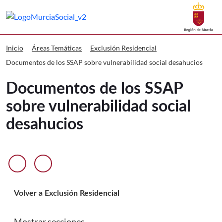
Buscar
Murcia Social Documentos de los SSAP
Volver a
Ir a
Inicio
Áreas Temáticas
Exclusión Residencial
Documentos de los SSAP sobre vulnerabilidad social desahucios
Documentos de los SSAP
sobre vulnerabilidad social
desahucios
Anterior diapositiva
Siguiente diapositiva
Volver a Exclusión Residencial
Mostrar secciones