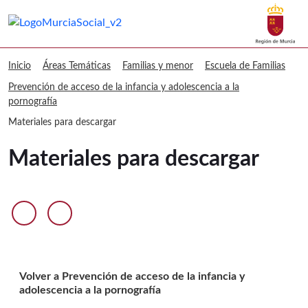
Buscar
Murcia Social Materiales para descar
Volver a
Ir a
Inicio
Áreas Temáticas
Familias y menor
Escuela de Familias
Prevención de acceso de la infancia y adolescencia a la
pornografía
Materiales para descargar
Materiales para descargar
Anterior diapositiva
Siguiente diapositiva
Volver a Prevención de acceso de la infancia y
adolescencia a la pornografía