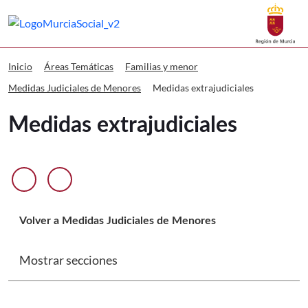
Buscar
Murcia Social Medidas extrajudiciale
Volver a
Ir a
Inicio
Áreas Temáticas
Familias y menor
Medidas extrajudiciales
Medidas Judiciales de Menores
Medidas extrajudiciales
Anterior diapositiva
Siguiente diapositiva
Volver a Medidas Judiciales de Menores
Mostrar secciones