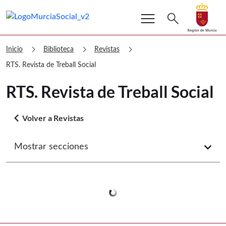
menu
Buscar
search
Volver a
Ir a
Murcia Social RTS. Revista de Treball 
chevron_right
chevron_right
chevron_right
Inicio
Biblioteca
Revistas
RTS. Revista de Treball Social
RTS. Revista de Treball Social
arrow_back_ios
Volver a Revistas
Mostrar secciones
arrow_forward_ios