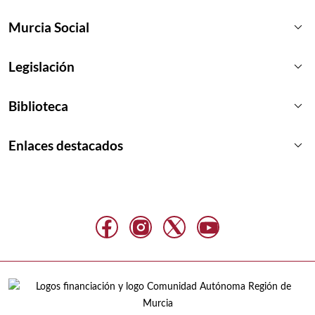
keyboard_arrow_down
Murcia Social
keyboard_arrow_down
Legislación
keyboard_arrow_down
Biblioteca
keyboard_arrow_down
Enlaces destacados