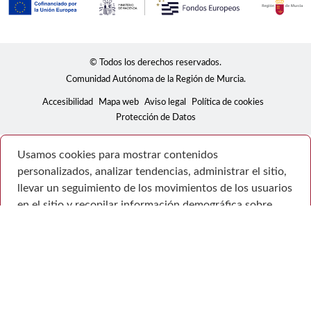
© Todos los derechos reservados.
Comunidad Autónoma de la Región de Murcia.
Accesibilidad
Mapa web
Aviso legal
Política de cookies
Protección de Datos
Usamos cookies para mostrar contenidos
personalizados, analizar tendencias, administrar el sitio,
llevar un seguimiento de los movimientos de los usuarios
en el sitio y recopilar información demográfica sobre
nuestra base de usuarios en su conjunto. Acepte todas
las cookies para disfrutar de la mejor experiencia posible
en nuestro sitio web, o bien administre sus preferencias.
Consulte la Política de privacidad
Configuración
Rechazar todas