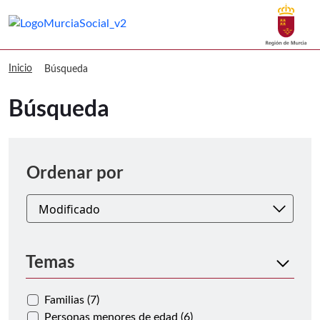
Buscar
Murcia Social Búsqueda
Volver a
Ir a
Inicio
Búsqueda
Búsqueda
Ordenar
Ordenar por
Temas
Familias (7)
Personas menores de edad (6)