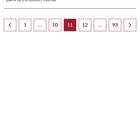
1
...
10
11
12
...
93
Página
Páginas intermedias Use TAB para desplazarse
Página
Página
Página
Páginas intermedi
Página