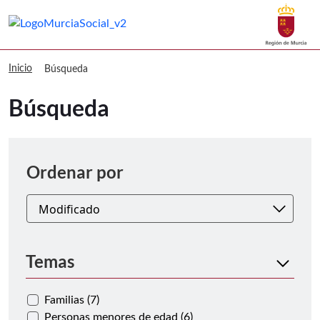
Buscar
Murcia Social Búsqueda
Volver a
Ir a
Inicio
Búsqueda
Búsqueda
Ordenar
Ordenar por
Temas
Familias (7)
Personas menores de edad (6)