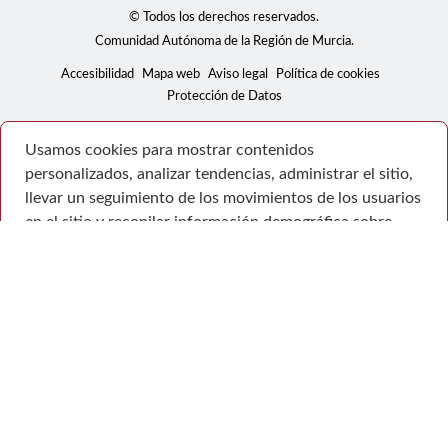
© Todos los derechos reservados.
Comunidad Autónoma de la Región de Murcia.
Accesibilidad
Mapa web
Aviso legal
Política de cookies
Protección de Datos
Usamos cookies para mostrar contenidos
personalizados, analizar tendencias, administrar el sitio,
llevar un seguimiento de los movimientos de los usuarios
en el sitio y recopilar información demográfica sobre
nuestra base de usuarios en su conjunto. Acepte todas
las cookies para disfrutar de la mejor experiencia posible
en nuestro sitio web, o bien administre sus preferencias.
Consulte la Política de privacidad
Configuración
Rechazar todas
Aceptar todo