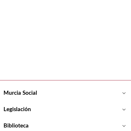
keyboard_arrow_down
Murcia Social
keyboard_arrow_down
Legislación
keyboard_arrow_down
Biblioteca